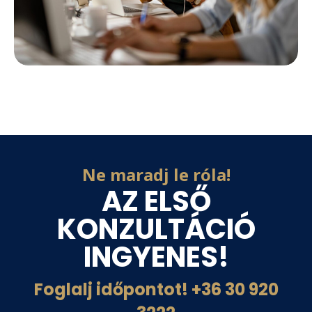
Ne maradj le róla!
AZ ELSŐ
KONZULTÁCIÓ
INGYENES!
Foglalj időpontot! +36 30 920